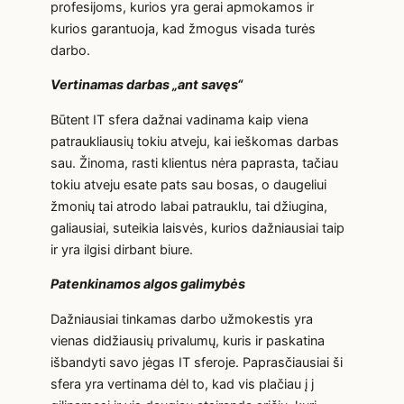
profesijoms, kurios yra gerai apmokamos ir
kurios garantuoja, kad žmogus visada turės
darbo.
Vertinamas darbas „ant savęs“
Būtent IT sfera dažnai vadinama kaip viena
patraukliausių tokiu atveju, kai ieškomas darbas
sau. Žinoma, rasti klientus nėra paprasta, tačiau
tokiu atveju esate pats sau bosas, o daugeliui
žmonių tai atrodo labai patrauklu, tai džiugina,
galiausiai, suteikia laisvės, kurios dažniausiai taip
ir yra ilgisi dirbant biure.
Patenkinamos algos galimybės
Dažniausiai tinkamas darbo užmokestis yra
vienas didžiausių privalumų, kuris ir paskatina
išbandyti savo jėgas IT sferoje. Paprasčiausiai ši
sfera yra vertinama dėl to, kad vis plačiau į j