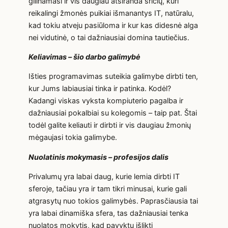
gilinamasi ir vis daugiau atsiranda sričių, kuri
reikalingi žmonės puikiai išmanantys IT, natūralu,
kad tokiu atveju pasiūloma ir kur kas didesnė alga
nei vidutinė, o tai dažniausiai domina tautiečius.
Keliavimas – šio darbo galimybė
Išties programavimas suteikia galimybe dirbti ten,
kur Jums labiausiai tinka ir patinka. Kodėl?
Kadangi viskas vyksta kompiuterio pagalba ir
dažniausiai pokalbiai su kolegomis – taip pat. Štai
todėl galite keliauti ir dirbti ir vis daugiau žmonių
mėgaujasi tokia galimybe.
Nuolatinis mokymasis – profesijos dalis
Privalumų yra labai daug, kurie lemia dirbti IT
sferoje, tačiau yra ir tam tikri minusai, kurie gali
atgrasytų nuo tokios galimybės. Paprasčiausia tai
yra labai dinamiška sfera, tas dažniausiai tenka
nuolatos mokytis, kad pavyktų išlikti