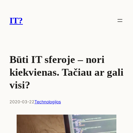
Eiti
prie
IT?
turinio
Būti IT sferoje – nori
kiekvienas. Tačiau ar gali
visi?
2020-03-22
Technologijos