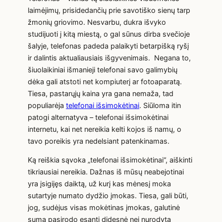
laimėjimų, prisidedančių prie savotiško sienų tarp
žmonių griovimo. Nesvarbu, dukra išvyko
studijuoti į kitą miestą, o gal sūnus dirba svečioje
šalyje, telefonas padeda palaikyti betarpišką ryšį
ir dalintis aktualiausiais išgyvenimais. Negana to,
šiuolaikiniai išmanieji telefonai savo galimybių
dėka gali atstoti net kompiuterį ar fotoaparatą.
Tiesa, pastarųjų kaina yra gana nemaža, tad
populiarėja
telefonai išsimokėtinai
. Siūloma itin
patogi alternatyva – telefonai išsimokėtinai
internetu, kai net nereikia kelti kojos iš namų, o
tavo poreikis yra nedelsiant patenkinamas.
Ką reiškia sąvoka „telefonai išsimokėtinai“, aiškinti
tikriausiai nereikia. Dažnas iš mūsų neabejotinai
yra įsigijęs daiktą, už kurį kas mėnesį moka
sutartyje numato dydžio įmokas. Tiesa, gali būti,
jog, sudėjus visas mokėtinas įmokas, galutinė
suma pasirodo esanti didesnė nei nurodyta