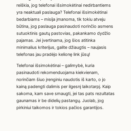
reiškia, jog telefonai išsimokėtinai nedirbantiems
yra neaktuali paslauga? Telefonai išsimokėtinai
bedarbiams – misija įmanoma, tik tokiu atveju
būtina, jog paslauga pasinaudoti norinčio asmens
sutuoktinis gautų pastovias, pakankamo dydžio
pajamas. Jei įvertinama, jog šios atitinka
minimalius kriterijus, galite džiaugtis – naujasis
telefonas jau pradėjo kelionę link jūsų!
Telefonai išsimokėtinai – galimybė, kuria
pasinaudoti rekomenduojama kiekvienam,
norinčiam šiuo įrenginiu naudotis iš karto, o jo
kainą padengti dalimis per ilgesnį laikotarpį. Kaip
sakoma, kam save smaugti, jei tas pats rezultatas
gaunamas ir be didelių pastangų. Juolab, jog
pirkiniui taikomos ir tokios pačios garantijos.