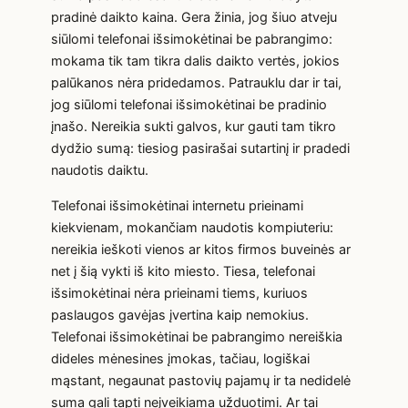
pradinė daikto kaina. Gera žinia, jog šiuo atveju
siūlomi telefonai išsimokėtinai be pabrangimo:
mokama tik tam tikra dalis daikto vertės, jokios
palūkanos nėra pridedamos. Patrauklu dar ir tai,
jog siūlomi telefonai išsimokėtinai be pradinio
įnašo. Nereikia sukti galvos, kur gauti tam tikro
dydžio sumą: tiesiog pasirašai sutartinį ir pradedi
naudotis daiktu.
Telefonai išsimokėtinai internetu prieinami
kiekvienam, mokančiam naudotis kompiuteriu:
nereikia ieškoti vienos ar kitos firmos buveinės ar
net į šią vykti iš kito miesto. Tiesa, telefonai
išsimokėtinai nėra prieinami tiems, kuriuos
paslaugos gavėjas įvertina kaip nemokius.
Telefonai išsimokėtinai be pabrangimo nereiškia
dideles mėnesines įmokas, tačiau, logiškai
mąstant, negaunat pastovių pajamų ir ta nedidelė
suma gali tapti neįveikiama užduotimi. Ar tai