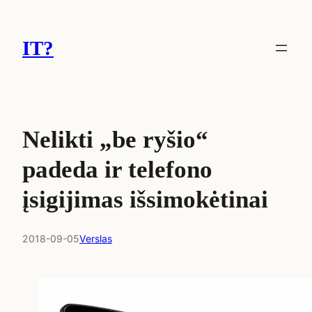
Eiti
prie
IT?
turinio
Nelikti „be ryšio“
padeda ir telefono
įsigijimas išsimokėtinai
2018-09-05
Verslas