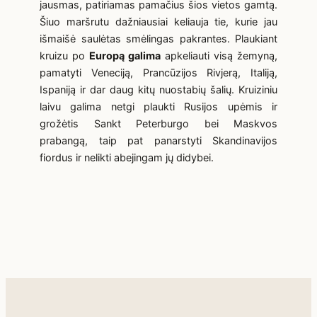
jausmas, patiriamas pamačius šios vietos gamtą.
Šiuo maršrutu dažniausiai keliauja tie, kurie jau
išmaišė saulėtas smėlingas pakrantes. Plaukiant
kruizu po
Europą galima
apkeliauti visą žemyną,
pamatyti Veneciją, Prancūzijos Rivjerą, Italiją,
Ispaniją ir dar daug kitų nuostabių šalių. Kruiziniu
laivu galima netgi plaukti Rusijos upėmis ir
grožėtis Sankt Peterburgo bei Maskvos
prabangą, taip pat panarstyti Skandinavijos
fiordus ir nelikti abejingam jų didybei.