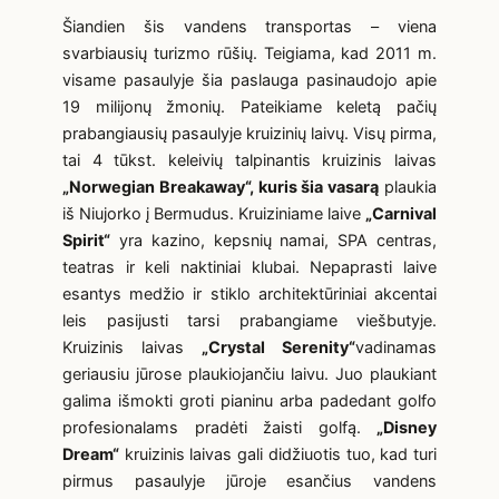
Šiandien šis vandens transportas – viena
svarbiausių turizmo rūšių. Teigiama, kad 2011 m.
visame pasaulyje šia paslauga pasinaudojo apie
19 milijonų žmonių. Pateikiame keletą pačių
prabangiausių pasaulyje kruizinių laivų. Visų pirma,
tai 4 tūkst. keleivių talpinantis kruizinis laivas
„Norwegian Breakaway“, kuris šia vasarą
plaukia
iš Niujorko į Bermudus. Kruiziniame laive
„Carnival
Spirit“
yra kazino, kepsnių namai, SPA centras,
teatras ir keli naktiniai klubai. Nepaprasti laive
esantys medžio ir stiklo architektūriniai akcentai
leis pasijusti tarsi prabangiame viešbutyje.
Kruizinis laivas
„Crystal Serenity“
vadinamas
geriausiu jūrose plaukiojančiu laivu. Juo plaukiant
galima išmokti groti pianinu arba padedant golfo
profesionalams pradėti žaisti golfą.
„Disney
Dream“
kruizinis laivas gali didžiuotis tuo, kad turi
pirmus pasaulyje jūroje esančius vandens