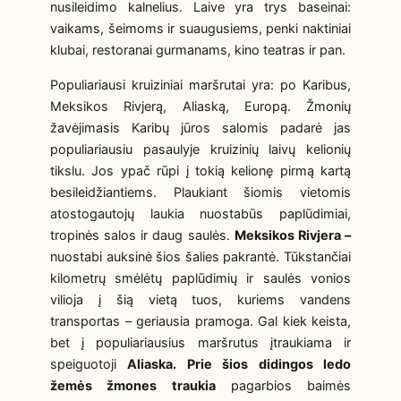
nusileidimo kalnelius. Laive yra trys baseinai:
vaikams, šeimoms ir suaugusiems, penki naktiniai
klubai, restoranai gurmanams, kino teatras ir pan.
Populiariausi kruiziniai maršrutai yra: po Karibus,
Meksikos Rivjerą, Aliaską, Europą. Žmonių
žavėjimasis Karibų jūros salomis padarė jas
populiariausiu pasaulyje kruizinių laivų kelionių
tikslu. Jos ypač rūpi į tokią kelionę pirmą kartą
besileidžiantiems. Plaukiant šiomis vietomis
atostogautojų laukia nuostabūs paplūdimiai,
tropinės salos ir daug saulės.
Meksikos Rivjera –
nuostabi auksinė šios šalies pakrantė. Tūkstančiai
kilometrų smėlėtų paplūdimių ir saulės vonios
vilioja į šią vietą tuos, kuriems vandens
transportas – geriausia pramoga. Gal kiek keista,
bet į populiariausius maršrutus įtraukiama ir
speiguotoji
Aliaska. Prie šios didingos ledo
žemės žmones traukia
pagarbios baimės