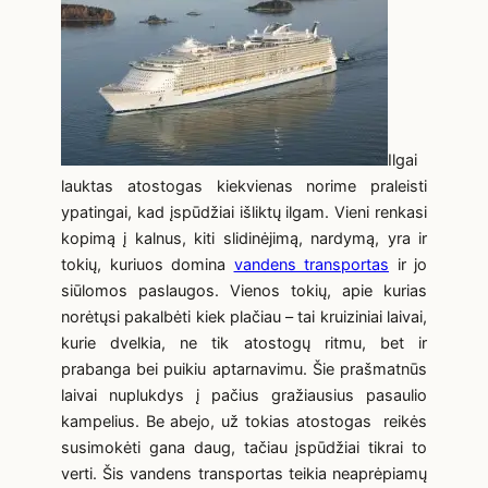
Ilgai
lauktas atostogas kiekvienas norime praleisti
ypatingai, kad įspūdžiai išliktų ilgam. Vieni renkasi
kopimą į kalnus, kiti slidinėjimą, nardymą, yra ir
tokių, kuriuos domina
vandens transportas
ir jo
siūlomos paslaugos. Vienos tokių, apie kurias
norėtųsi pakalbėti kiek plačiau – tai kruiziniai laivai,
kurie dvelkia, ne tik atostogų ritmu, bet ir
prabanga bei puikiu aptarnavimu. Šie prašmatnūs
laivai nuplukdys į pačius gražiausius pasaulio
kampelius. Be abejo, už tokias atostogas reikės
susimokėti gana daug, tačiau įspūdžiai tikrai to
verti. Šis vandens transportas teikia neaprėpiamų