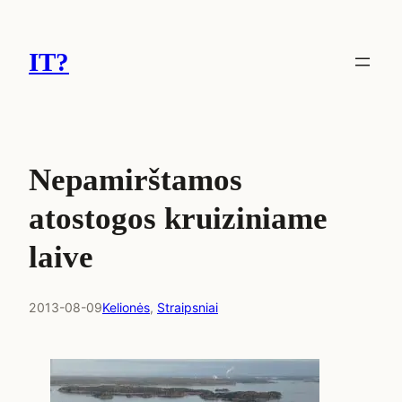
Eiti
prie
IT?
turinio
Nepamirštamos
atostogos kruiziniame
laive
2013-08-09
Kelionės
, 
Straipsniai