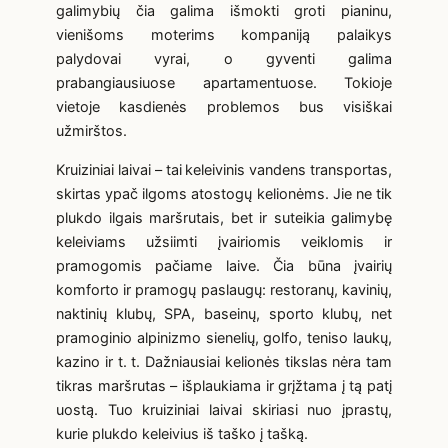
galimybių čia galima išmokti groti pianinu,
vienišoms moterims kompaniją palaikys
palydovai vyrai, o gyventi galima
prabangiausiuose apartamentuose. Tokioje
vietoje kasdienės problemos bus visiškai
užmirštos.
Kruiziniai laivai – tai
keleivinis vandens transportas,
skirtas ypač ilgoms atostogų kelionėms. Jie ne tik
plukdo ilgais maršrutais, bet ir suteikia galimybę
keleiviams užsiimti įvairiomis veiklomis ir
pramogomis pačiame laive. Čia būna įvairių
komforto ir pramogų paslaugų: restoranų, kavinių,
naktinių klubų, SPA, baseinų, sporto klubų, net
pramoginio alpinizmo sienelių, golfo, teniso laukų,
kazino ir t. t. Dažniausiai kelionės tikslas nėra tam
tikras maršrutas – išplaukiama ir grįžtama į tą patį
uostą. Tuo kruiziniai laivai skiriasi nuo įprastų,
kurie plukdo keleivius iš taško į tašką.