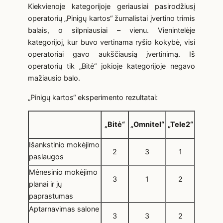
Kiekvienoje kategorijoje geriausiai pasirodžiusį
operatorių „Pinigų kartos“ žurnalistai įvertino trimis
balais, o silpniausiai – vienu. Vienintelėje
kategorijoj, kur buvo vertinama ryšio kokybė, visi
operatoriai gavo aukščiausią įvertinimą. Iš
operatorių tik „Bitė“ jokioje kategorijoje negavo
mažiausio balo.
„Pinigų kartos“ eksperimento rezultatai:
„Bitė“
„Omnitel“
„Tele2“
Išankstinio mokėjimo
2
3
1
paslaugos
Mėnesinio mokėjimo
3
1
2
planai ir jų
paprastumas
Aptarnavimas salone
3
3
2