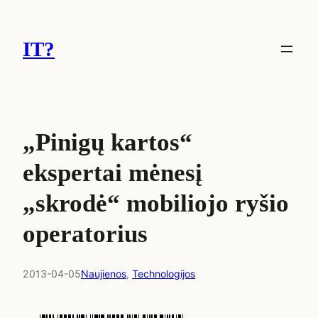
Eiti
prie
IT?
turinio
„Pinigų kartos“
ekspertai mėnesį
„skrodė“ mobiliojo ryšio
operatorius
2013-04-05
Naujienos
, 
Technologijos