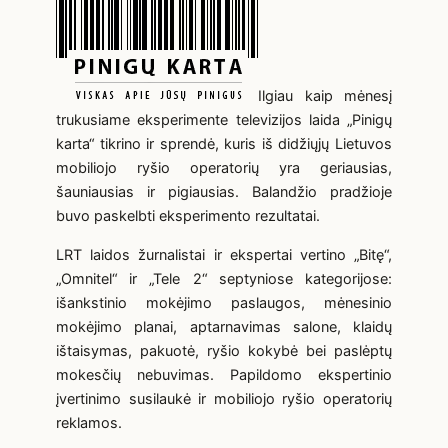
Ilgiau kaip mėnesį
trukusiame eksperimente televizijos laida „Pinigų
karta“ tikrino ir sprendė, kuris iš didžiųjų Lietuvos
mobiliojo ryšio operatorių yra geriausias,
šauniausias ir pigiausias. Balandžio pradžioje
buvo paskelbti eksperimento rezultatai.
LRT laidos žurnalistai ir ekspertai vertino „Bitę“,
„Omnitel“ ir „Tele 2“ septyniose kategorijose:
išankstinio mokėjimo paslaugos, mėnesinio
mokėjimo planai, aptarnavimas salone, klaidų
ištaisymas, pakuotė, ryšio kokybė bei paslėptų
mokesčių nebuvimas. Papildomo ekspertinio
įvertinimo susilaukė ir mobiliojo ryšio operatorių
reklamos.