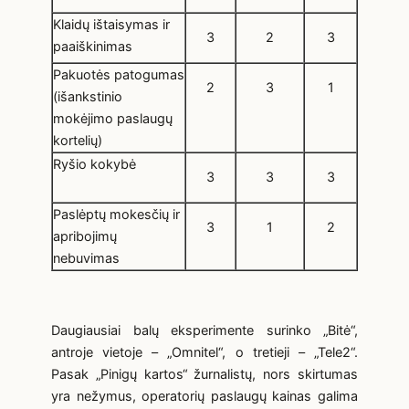
Klaidų ištaisymas ir
3
2
3
paaiškinimas
Pakuotės patogumas
2
3
1
(išankstinio
mokėjimo paslaugų
kortelių)
Ryšio kokybė
3
3
3
Paslėptų mokesčių ir
3
1
2
apribojimų
nebuvimas
Daugiausiai balų eksperimente surinko „Bitė“,
antroje vietoje – „Omnitel“, o tretieji – „Tele2“.
Pasak „Pinigų kartos“ žurnalistų, nors skirtumas
yra nežymus, operatorių paslaugų kainas galima