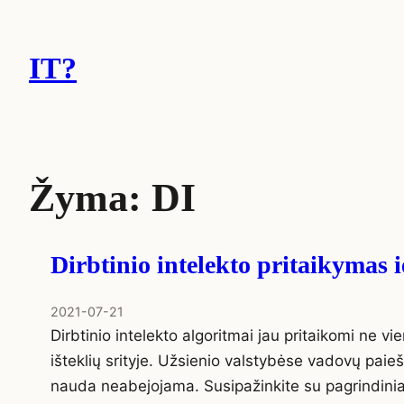
Eiti
prie
IT?
turinio
Žyma:
DI
Dirbtinio intelekto pritaikymas 
2021-07-21
Dirbtinio intelekto algoritmai jau pritaikomi ne v
išteklių srityje. Užsienio valstybėse vadovų paieš
nauda neabejojama. Susipažinkite su pagrindinia