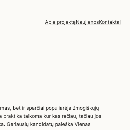
Apie projektą
Naujienos
Kontaktai
amas, bet ir sparčiai populiarėja žmogiškųjų
ia praktika taikoma kur kas rečiau, tačiau jos
ka. Geriausių kandidatų paieška Vienas