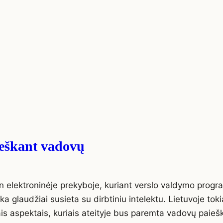
ieškant vadovų
ien elektroninėje prekyboje, kuriant verslo valdymo progr
ka glaudžiai susieta su dirbtiniu intelektu. Lietuvoje tok
is aspektais, kuriais ateityje bus paremta vadovų paieš