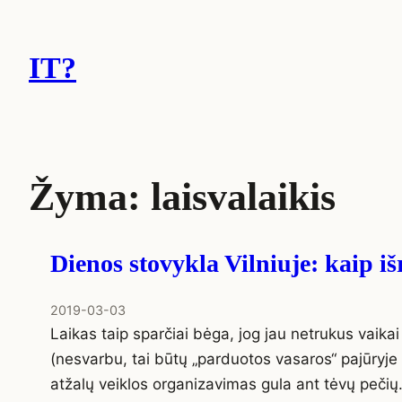
Eiti
prie
IT?
turinio
Žyma:
laisvalaikis
Dienos stovykla Vilniuje: kaip i
2019-03-03
Laikas taip sparčiai bėga, jog jau netrukus vaik
(nesvarbu, tai būtų „parduotos vasaros“ pajūryje
atžalų veiklos organizavimas gula ant tėvų pečių. 