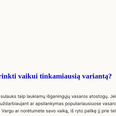
šrinkti vaikui tinkamiausią variantą?
ai sulauks taip laukiamų išganingųjų vasaros atostogų. J
 uždarbiaujant ar apsilankymas populiariausiuose vasaro
Vargu ar norėtumėte savo vaiką, iš ryto palikę jį prie te