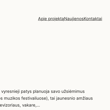
Apie projektą
Naujienos
Kontaktai
ei vyresnieji patys planuoja savo užsiėmimus
s muzikos festivaliuose), tai jaunesnio amžiaus
levizoriaus, vakare,…