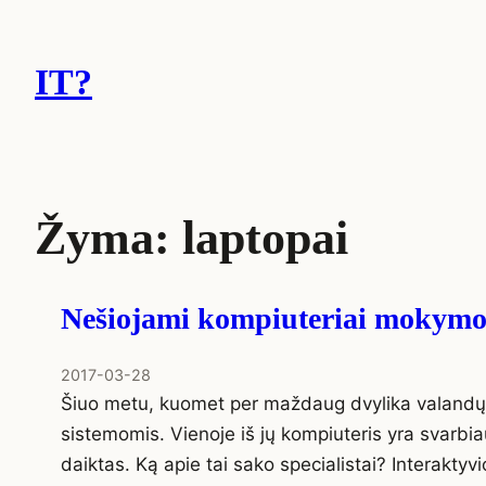
Eiti
prie
IT?
turinio
Žyma:
laptopai
Nešiojami kompiuteriai mokymo ti
2017-03-28
Šiuo metu, kuomet per maždaug dvylika valandų ga
sistemomis. Vienoje iš jų kompiuteris yra svarbia
daiktas. Ką apie tai sako specialistai? Interakty