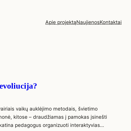
Apie projektą
Naujienos
Kontaktai
evoliucija?
airiais vaikų auklėjimo metodais, švietimo
emonė, kitose – draudžiamas į pamokas įsinešti
 skatina pedagogus organizuoti interaktyvias…