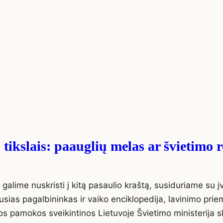
kslais: paauglių melas ar švietimo r
lime nuskristi į kitą pasaulio kraštą, susiduriame su įv
usias pagalbininkas ir vaiko enciklopedija, lavinimo pri
vios pamokos sveikintinos Lietuvoje Švietimo ministerija