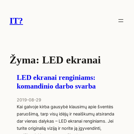
Eiti
prie
IT?
turinio
Žyma:
LED ekranai
LED ekranai renginiams:
komandinio darbo svarba
2019-08-29
Kai galvoje kirba gausybė klausimų apie šventės
paruošimą, tarp visų idėjų ir neaiškumų atsiranda
dar vienas dalykas – LED ekranai renginiams. Jei
turite originalią viziją ir norite ją įgyvendinti,