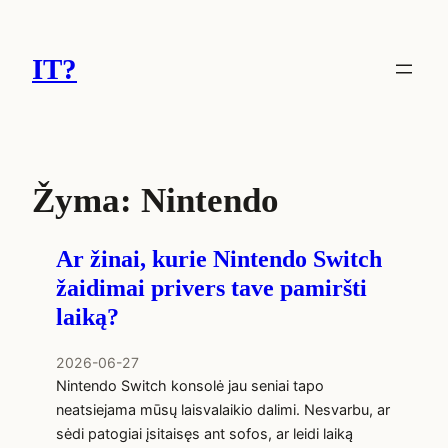
Eiti
prie
IT?
turinio
Žyma:
Nintendo
Ar žinai, kurie Nintendo Switch
žaidimai privers tave pamiršti
laiką?
2026-06-27
Nintendo Switch konsolė jau seniai tapo
neatsiejama mūsų laisvalaikio dalimi. Nesvarbu, ar
sėdi patogiai įsitaisęs ant sofos, ar leidi laiką