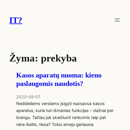
Eiti
prie
IT?
turinio
Žyma:
prekyba
Kasos aparatų nuoma: kieno
paslaugomis naudotis?
2020-09-07
Nedideliems verslams įsigyti nuosavus kasos
aparatus, kurie turi išmanias funkcijas – dažnai per
brangu. Tačiau juk skaičiuoti rankomis taip pat
nėra išeitis, tiesa? Tokiu atveju geriausia