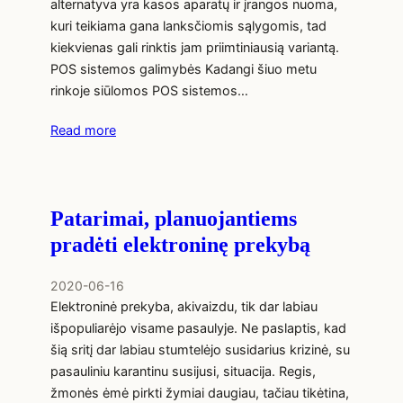
alternatyva yra kasos aparatų ir įrangos nuoma,
kuri teikiama gana lanksčiomis sąlygomis, tad
kiekvienas gali rinktis jam priimtiniausią variantą.
POS sistemos galimybės Kadangi šiuo metu
rinkoje siūlomos POS sistemos…
Read more
Patarimai, planuojantiems
pradėti elektroninę prekybą
2020-06-16
Elektroninė prekyba, akivaizdu, tik dar labiau
išpopuliarėjo visame pasaulyje. Ne paslaptis, kad
šią sritį dar labiau stumtelėjo susidarius krizinė, su
pasauliniu karantinu susijusi, situacija. Regis,
žmonės ėmė pirkti žymiai daugiau, tačiau tikėtina,