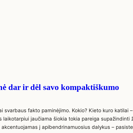
onė dar ir dėl savo kompaktiškumo
i svarbaus fakto paminėjimo. Kokio? Kieto kuro katilai –
s laikotarpiui jaučiama šiokia tokia pareiga supažindint
iau akcentuojamas į apibendrinamuosius dalykus – pasis