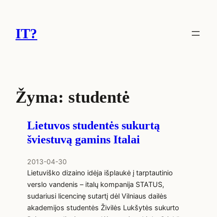
Eiti
prie
IT?
turinio
Žyma:
studentė
Lietuvos studentės sukurtą
šviestuvą gamins Italai
2013-04-30
Lietuviško dizaino idėja išplaukė į tarptautinio
verslo vandenis – italų kompanija STATUS,
sudariusi licencinę sutartį dėl Vilniaus dailės
akademijos studentės Živilės Lukšytės sukurto