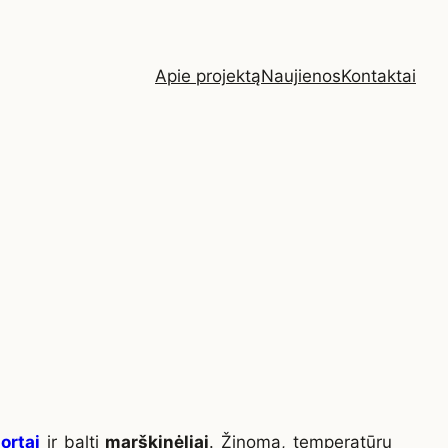
Apie projektą
Naujienos
Kontaktai
šortai
ir balti
marškinėliai
. Žinoma, temperatūrų