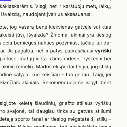
kaklaskarėmis. Visgi, net ir karštuoju metų laikų,
ią išvaizdą, naudojant įvairius aksesuarus.
ote, jog vasarą bene kiekvienas gatvėje sutiktas
akeisti jūsų išvaizdą? Žinoma, akiniai yra tiesiog
slepia bemiegės nakties požymius, tačiau tai dar
inai. Jų pagalba, net ir patys paprasčiausi
vyriški
spintose, mat jų vietą užims didesni, ryškesni bei
 akinių rėmelių. Mados ekspertai teigia, jog stiklų
dinė sąlyga: kuo keisčiau – tuo geriau. Taigi, jei
aukiančiais akiniais. Rekomenduojama įsigyti bent
jote keletą šiaudinių, griežto stiliaus vyriškų
ro svajonė, tai daugiau tinka su gatvės stiliumi
etėję sporto fanai ar tiesiog mėgstate šį stilių –