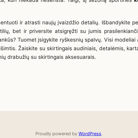
ka, kuri niekada nesensta. Taigi, šį sezoną sportinės
k
uoti ir atrasti naujų įvaizdžio detalių. Išbandykite pe
tilių, bet ir priversite atsigręžti su jumis prasilenkianč
ankūs? Tuomet įsigykite ryškesnių spalvų. Visi modeliai
šimtis. Žaiskite su skirtingais audiniais, detalėmis, kart
nių drabužių su skirtingais aksesuarais.
Proudly powered by
WordPress
.