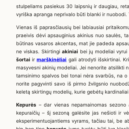
stulpeliams pasiekus 30 laipsnių ir daugiau, reta
vyriška apranga neprivalo būti blanki ir nuobodi. 
Vienas iš paprasčiausių bei labiausiai pritaiko
praeivis dėvi apsauginius akinius nuo saulės, tač
būtinas vasaros akcentas, mat jie padeda apsaug
ne viskas. Skirtingi
akiniai
bei jų modeliai vyrui 
šortai
ir
marškinėliai
gali atrodyti išskirtinai. K
masyvesni akinių modeliai. Jei nenorite atsilikti 
tamsinimo spalvos bei tonai nėra svarbūs, na o rė
norite pagyvinti savo iš pirmo žvilgsnio nuobodž
keletą skirtingų modelių, kurie gebėtų kardinaliai 
Kepurės
– dar vienas nepamainomas sezono akses
kepuraičių – šį sezoną galėsite jas nešioti ir 
eksperimentuojantiems vyrams, tačiau tai, be abej