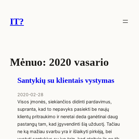
Eiti
prie
IT?
turinio
Mėnuo:
2020 vasario
Santykių su klientais vystymas
2020-02-28
Visos įmonės, siekiančios didinti pardavimus,
supranta, kad to nepavyks pasiekti be naujų
klientų pritraukimo ir neretai deda ganėtinai daug
pastangų tam, kad įgyvendinti šią užduotį. Tačiau
ne ką mažiau svarbu yra ir išlaikyti pirkėją, bei
vystyti santykius su juo taip, kad ateityje jis ne tik