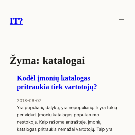
Eiti
prie
IT?
turinio
Žyma:
katalogai
Kodėl įmonių katalogas
pritraukia tiek vartotojų?
2018-06-07
Yra populiarių dalykų, yra nepopuliarių. Ir yra tokių
per vidurį. Įmonių katalogas populiarumo
nestokoja. Kaip rašoma antraštėje, įmonių
katalogas pritraukia nemažai vartotojų. Taip yra