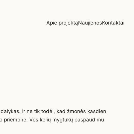
Apie projektą
Naujienos
Kontaktai
 dalykas. Ir ne tik todėl, kad žmonės kasdien
dimo priemone. Vos kelių mygtukų paspaudimu