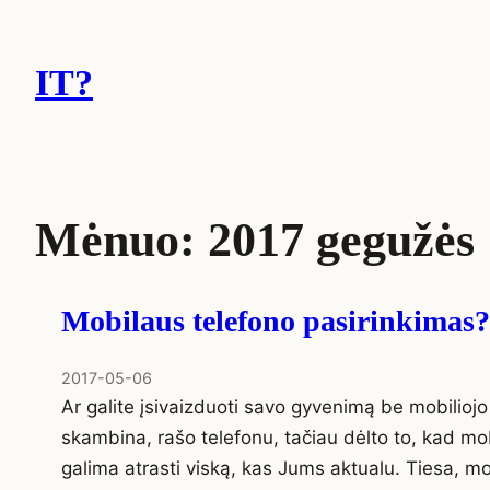
Eiti
prie
IT?
turinio
Mėnuo:
2017 gegužės
Mobilaus telefono pasirinkimas?
2017-05-06
Ar galite įsivaizduoti savo gyvenimą be mobiliojo
skambina, rašo telefonu, tačiau dėlto to, kad m
galima atrasti viską, kas Jums aktualu. Tiesa, mo