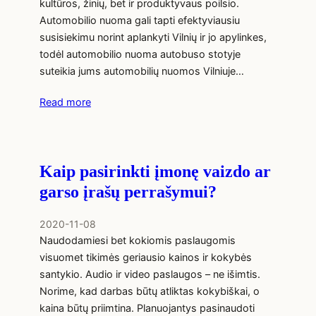
kultūros, žinių, bet ir produktyvaus poilsio.
Automobilio nuoma gali tapti efektyviausiu
susisiekimu norint aplankyti Vilnių ir jo apylinkes,
todėl automobilio nuoma autobuso stotyje
suteikia jums automobilių nuomos Vilniuje…
Read more
Kaip pasirinkti įmonę vaizdo ar
garso įrašų perrašymui?
2020-11-08
Naudodamiesi bet kokiomis paslaugomis
visuomet tikimės geriausio kainos ir kokybės
santykio. Audio ir video paslaugos – ne išimtis.
Norime, kad darbas būtų atliktas kokybiškai, o
kaina būtų priimtina. Planuojantys pasinaudoti