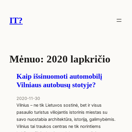
Eiti
prie
IT?
turinio
Mėnuo:
2020 lapkričio
Kaip išsinuomoti automobilį
Vilniaus autobusų stotyje?
2020-11-30
Vilnius – ne tik Lietuvos sostinė, bet ir visus
pasaulio turistus viliojantis istorinis miestas su
savo nuostabia architektūra, istoriją, galimybėmis.
Vilnius tai traukos centras ne tik norintiems