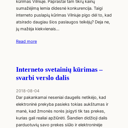
kūrimas Vilniuje. Paprastai tam tikrų kainų
sumažėjimą lemia didesnė konkurencija. Taigi
interneto puslapių kūrimas Vilniuje pigo dėl to, kad
atsirado daugiau šios paslaugos teikėjų? Deja ne,
jų mažėja kiekvienais…
Read more
Interneto svetainių kūrimas –
svarbi verslo dalis
2018-08-04
Dar pakankamai neseniai daugelis netikėjo, kad
elektroninė prekyba pasieks tokias aukštumas ir
manė, kad žmonės norės įsigyti tik tas prekes,
kurias gali realiai apžiūrėti. Šiandien didžioji dalis
parduotuvių savo prekes siūlo ir elektroninėje