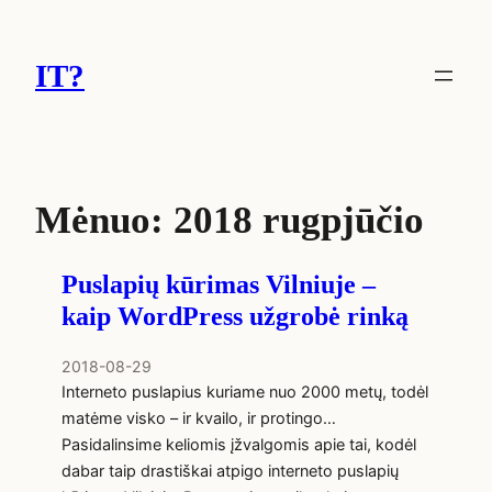
Eiti
prie
IT?
turinio
Mėnuo:
2018 rugpjūčio
Puslapių kūrimas Vilniuje –
kaip WordPress užgrobė rinką
2018-08-29
Interneto puslapius kuriame nuo 2000 metų, todėl
matėme visko – ir kvailo, ir protingo…
Pasidalinsime keliomis įžvalgomis apie tai, kodėl
dabar taip drastiškai atpigo interneto puslapių