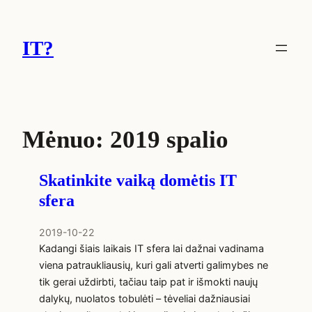
Eiti
prie
IT?
turinio
Mėnuo:
2019 spalio
Skatinkite vaiką domėtis IT
sfera
2019-10-22
Kadangi šiais laikais IT sfera lai dažnai vadinama
viena patraukliausių, kuri gali atverti galimybes ne
tik gerai uždirbti, tačiau taip pat ir išmokti naujų
dalykų, nuolatos tobulėti – tėveliai dažniausiai