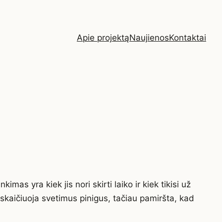
Apie projektą
Naujienos
Kontaktai
as yra kiek jis nori skirti laiko ir kiek tikisi už
s skaičiuoja svetimus pinigus, tačiau pamiršta, kad