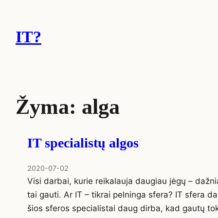
Eiti
prie
IT?
turinio
Žyma:
alga
IT specialistų algos
2020-07-02
Visi darbai, kurie reikalauja daugiau jėgų – dažnia
tai gauti. Ar IT – tikrai pelninga sfera? IT sfera
šios sferos specialistai daug dirba, kad gautų to