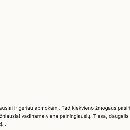
usiai ir geriau apmokami. Tad kiekvieno žmogaus pasirinkim
 dažniausiai vadinama viena pelningiausių. Tiesa, daugeli
kį…